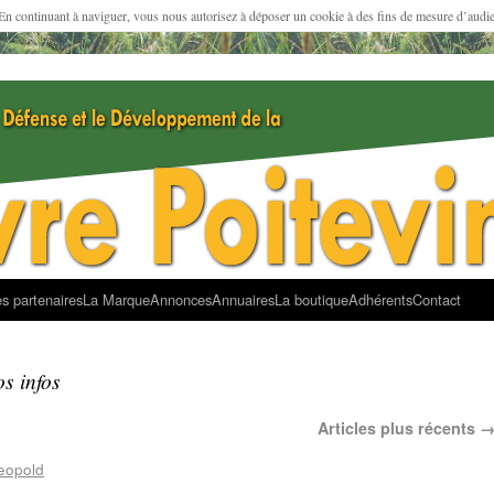
 En continuant à naviguer, vous nous autorisez à déposer un cookie à des fins de mesure d’audi
s partenaires
La Marque
Annonces
Annuaires
La boutique
Adhérents
Contact
s infos
Articles plus récents
eopold