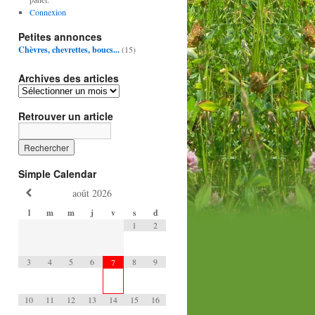
Connexion
Petites annonces
Chèvres, chevrettes, boucs...
(15)
Archives des articles
Retrouver un article
Simple Calendar
août
2026
l
m
m
j
v
s
d
1
2
3
4
5
6
8
9
7
10
11
12
13
14
15
16