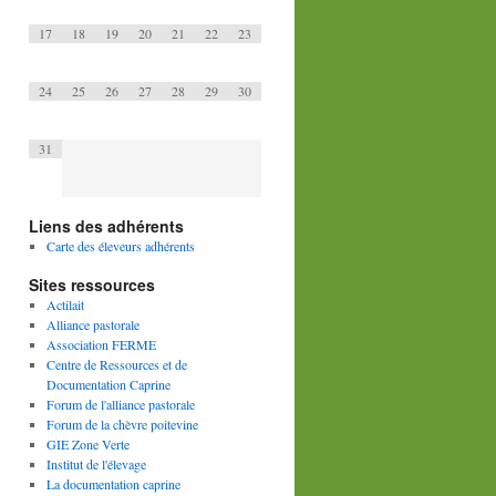
17
18
19
20
21
22
23
24
25
26
27
28
29
30
31
Liens des adhérents
Carte des éleveurs adhérents
Sites ressources
Actilait
Alliance pastorale
Association FERME
Centre de Ressources et de
Documentation Caprine
Forum de l'alliance pastorale
Forum de la chèvre poitevine
GIE Zone Verte
Institut de l'élevage
La documentation caprine