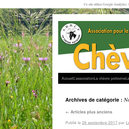
Ce site utilise Google Analytics.
Accueil
L’association
La chèvre poitevine
Le
No
Archives de catégorie :
←
Articles plus anciens
Publié le
26 septembre 2017
par
L