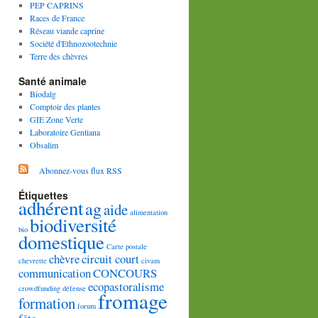
PEP CAPRINS
Races de France
Réseau viande caprine
Société d'Ethnozootechnie
Terre des chèvres
Santé animale
Biodalg
Comptoir des plantes
GIE Zone Verte
Laboratoire Gentiana
Obsalim
Abonnez-vous flux RSS
Étiquettes
adhérent
ag
aide
alimentation
biodiversité
bio
domestique
Carte postale
chèvre
circuit court
chevrette
civam
communication
CONCOURS
ecopastoralisme
crowdfunding
défense
fromage
formation
forum