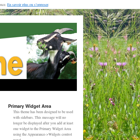
ence.
En savoir plus ou s’opposer
.
Primary Widget Area
This theme has been designed to be used
with sidebars. This message will no
→
longer be displayed after you add at least
one widget to the Primary Widget Area
using the Appearance->Widgets control
panel.