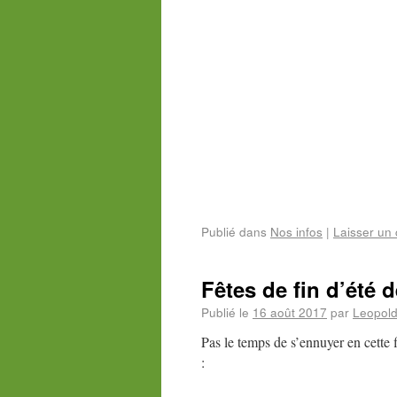
Publié dans
Nos infos
|
Laisser un
Fêtes de fin d’été 
Publié le
16 août 2017
par
Leopol
Pas le temps de s’ennuyer en cette f
: