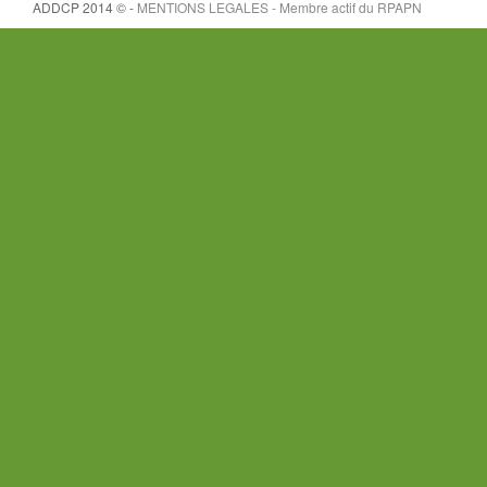
ADDCP 2014 © -
MENTIONS LEGALES - Membre actif du
RPAPN