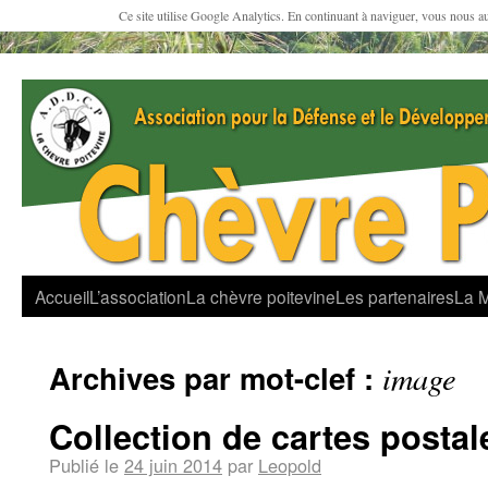
Ce site utilise Google Analytics. En continuant à naviguer, vous nous a
Accueil
L’association
La chèvre poitevine
Les partenaires
La 
Archives par mot-clef :
image
Collection de cartes posta
Publié le
24 juin 2014
par
Leopold