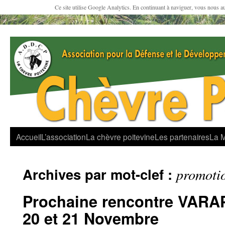
Ce site utilise Google Analytics. En continuant à naviguer, vous nous a
Accueil
L’association
La chèvre poitevine
Les partenaires
La 
Archives par mot-clef :
promoti
Prochaine rencontre VARAP
20 et 21 Novembre