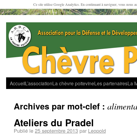
Ce site utilise Google Analytics. En continuant à naviguer, vous nous a
Accueil
L’association
La chèvre poitevine
Les partenaires
La 
Archives par mot-clef :
alimenta
Ateliers du Pradel
Publié le
25 septembre 2013
par
Leopold