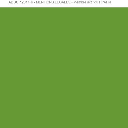
ADDCP 2014 © -
MENTIONS LEGALES - Membre actif du
RPAPN