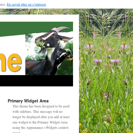
ence.
En savoir plus ou s’opposer
.
Primary Widget Area
This theme has been designed to be used
with sidebars. This message will no
longer be displayed after you add at least
one widget to the Primary Widget Area
using the Appearance->Widgets control
panel.