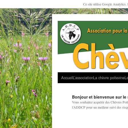
Ce site utilise Google Analytics.
Accueil
L’association
La chèvre poitevine
Le
Bonjour et bienvenue sur le 
Vous souhaitez acquérir des Chèvres Poit
l’ADDCP pour un meilleur suivi des risq