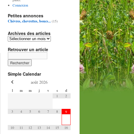
Connexion
Petites annonces
Chèvres, chevrettes, boucs...
(15)
Archives des articles
Retrouver un article
Simple Calendar
août
2026
l
m
m
j
v
s
d
1
2
3
4
5
6
7
8
9
10
11
12
13
14
15
16