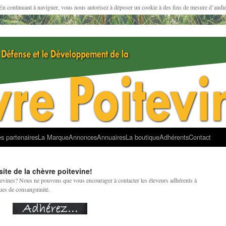
 En continuant à naviguer, vous nous autorisez à déposer un cookie à des fins de mesure d’audi
s partenaires
La Marque
Annonces
Annuaires
La boutique
Adhérents
Contact
site de la chèvre poitevine!
evines? Nous ne pouvons que vous encourager à contacter les éleveurs adhérents à
ues de consanguinité.