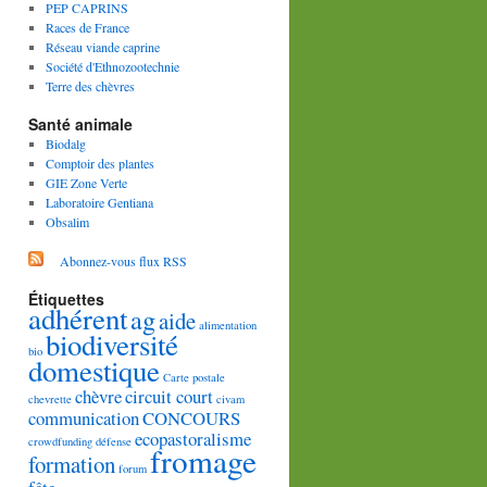
PEP CAPRINS
Races de France
Réseau viande caprine
Société d'Ethnozootechnie
Terre des chèvres
Santé animale
Biodalg
Comptoir des plantes
GIE Zone Verte
Laboratoire Gentiana
Obsalim
Abonnez-vous flux RSS
Étiquettes
adhérent
ag
aide
alimentation
biodiversité
bio
domestique
Carte postale
chèvre
circuit court
chevrette
civam
communication
CONCOURS
ecopastoralisme
crowdfunding
défense
fromage
formation
forum