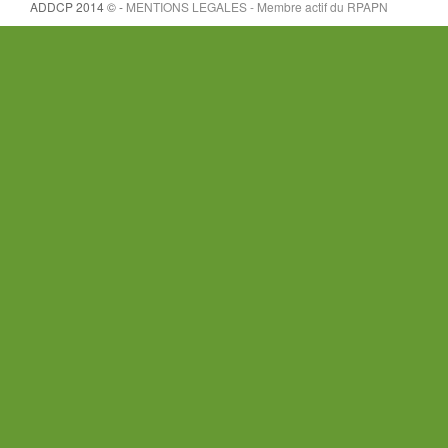
ADDCP 2014 © -
MENTIONS LEGALES - Membre actif du
RPAPN