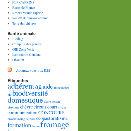
PEP CAPRINS
Races de France
Réseau viande caprine
Société d'Ethnozootechnie
Terre des chèvres
Santé animale
Biodalg
Comptoir des plantes
GIE Zone Verte
Laboratoire Gentiana
Obsalim
Abonnez-vous flux RSS
Étiquettes
adhérent
ag
aide
alimentation
biodiversité
bio
domestique
Carte postale
chèvre
circuit court
chevrette
civam
communication
CONCOURS
ecopastoralisme
crowdfunding
défense
fromage
formation
forum