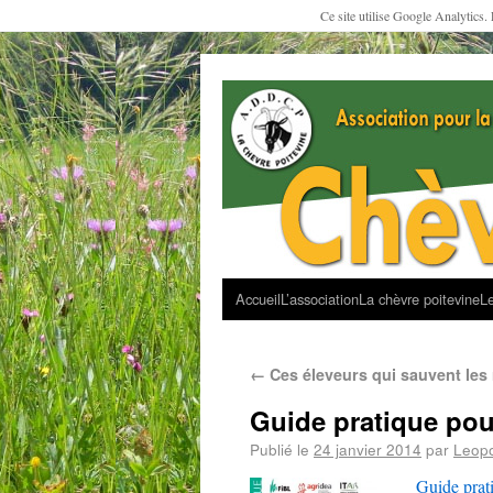
Ce site utilise Google Analytics.
Accueil
L’association
La chèvre poitevine
Le
←
Ces éleveurs qui sauvent le
Guide pratique pou
Publié le
24 janvier 2014
par
Leop
Guide prati