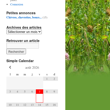
Connexion
Petites annonces
Chèvres, chevrettes, boucs...
(15)
Archives des articles
Retrouver un article
Simple Calendar
août
2026
l
m
m
j
v
s
d
→
1
2
3
4
5
6
8
9
7
10
11
12
13
14
15
16