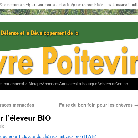
 En continuant à naviguer, vous nous autorisez à déposer un cookie à des fins de mesure d’audi
s partenaires
La Marque
Annonces
Annuaires
La boutique
Adhérents
Contact
s races menacées
Faire du bon foin pour les chèvres
r l’éleveur BIO
old
que pour l’éleveur de chèvres laitières bio (ITAB)