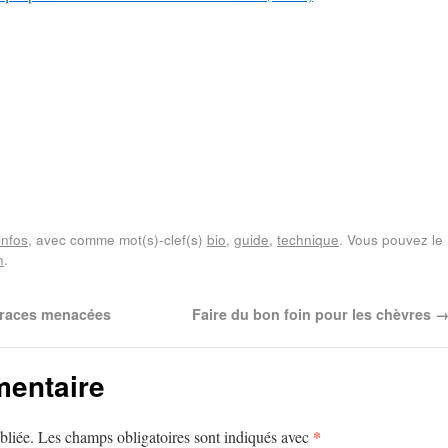
infos
, avec comme mot(s)-clef(s)
bio
,
guide
,
technique
. Vous pouvez le
n
.
s races menacées
Faire du bon foin pour les chèvres
mentaire
*
bliée.
Les champs obligatoires sont indiqués avec