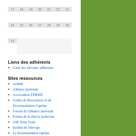
17
18
19
20
21
22
23
24
25
26
27
28
29
30
31
Liens des adhérents
Carte des éleveurs adhérents
Sites ressources
Actilait
Alliance pastorale
Association FERME
Centre de Ressources et de
Documentation Caprine
Forum de l'alliance pastorale
Forum de la chèvre poitevine
GIE Zone Verte
Institut de l'élevage
La documentation caprine