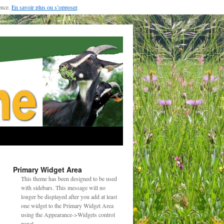
ence.
En savoir plus ou s’opposer
.
Primary Widget Area
→
This theme has been designed to be used
with sidebars. This message will no
longer be displayed after you add at least
one widget to the Primary Widget Area
using the Appearance->Widgets control
panel.