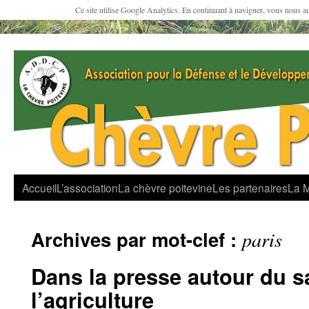
Ce site utilise Google Analytics. En continuant à naviguer, vous nous a
Accueil
L’association
La chèvre poitevine
Les partenaires
La 
Archives par mot-clef :
paris
Dans la presse autour du s
l’agriculture