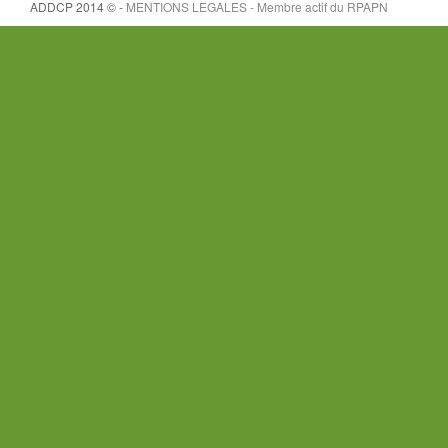
ADDCP 2014 © -
MENTIONS LEGALES - Membre actif du
RPAPN