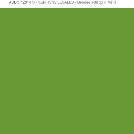
ADDCP 2014 © -
MENTIONS LEGALES - Membre actif du
RPAPN