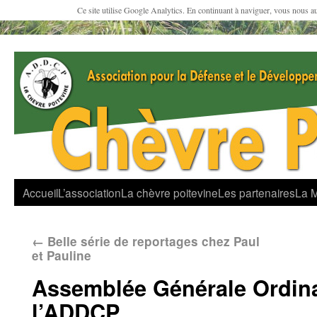
Ce site utilise Google Analytics. En continuant à naviguer, vous nous a
Accueil
L’association
La chèvre poitevine
Les partenaires
La 
←
Belle série de reportages chez Paul
et Pauline
Assemblée Générale Ordina
l’ADDCP