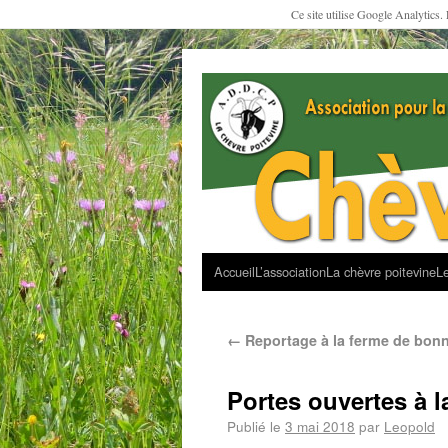
Ce site utilise Google Analytics.
Accueil
L’association
La chèvre poitevine
Le
←
Reportage à la ferme de bon
Portes ouvertes à l
Publié le
3 mai 2018
par
Leopold