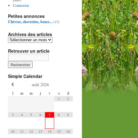
Connexion
Petites annonces
Chèvres, chevrettes, boucs...
(15)
Archives des articles
Retrouver un article
Simple Calendar
août
2026
l
m
m
j
v
s
d
1
2
3
4
5
6
8
9
7
10
11
12
13
14
15
16