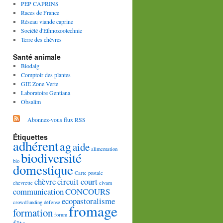
PEP CAPRINS
Races de France
Réseau viande caprine
Société d'Ethnozootechnie
Terre des chèvres
Santé animale
Biodalg
Comptoir des plantes
GIE Zone Verte
Laboratoire Gentiana
Obsalim
Abonnez-vous flux RSS
Étiquettes
adhérent
ag
aide
alimentation
biodiversité
bio
domestique
Carte postale
chèvre
circuit court
chevrette
civam
communication
CONCOURS
ecopastoralisme
crowdfunding
défense
fromage
formation
forum