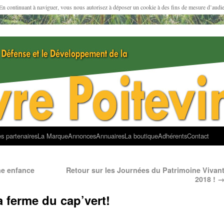
 En continuant à naviguer, vous nous autorisez à déposer un cookie à des fins de mesure d’audi
s partenaires
La Marque
Annonces
Annuaires
La boutique
Adhérents
Contact
ne enfance
Retour sur les Journées du Patrimoine Vivan
2018 !
a ferme du cap’vert!