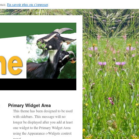
ence.
En savoir plus ou s’opposer
.
Primary Widget Area
t
→
This theme has been designed to be used
with sidebars. This message will no
longer be displayed after you add at least
one widget to the Primary Widget Area
using the Appearance->Widgets control
panel.