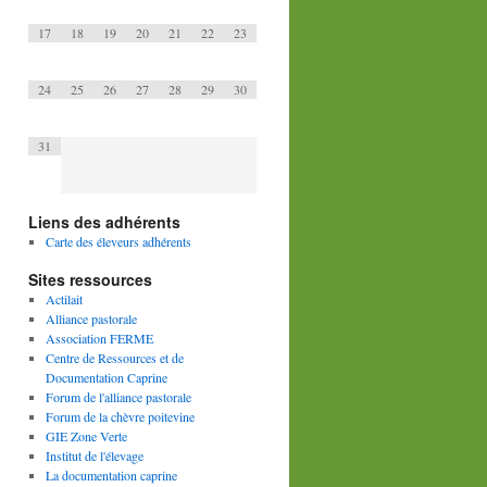
17
18
19
20
21
22
23
24
25
26
27
28
29
30
31
Liens des adhérents
Carte des éleveurs adhérents
Sites ressources
Actilait
Alliance pastorale
Association FERME
Centre de Ressources et de
Documentation Caprine
Forum de l'alliance pastorale
Forum de la chèvre poitevine
GIE Zone Verte
Institut de l'élevage
La documentation caprine